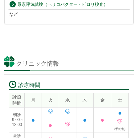
尿素呼気試験（ヘリコバクター・ピロリ検査）
など
クリニック情報
診療時間
診療
月
火
水
木
金
土
時間
●
朝診
●
●
●
9:00～
●
12:00
(予約制)
昼診