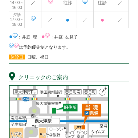
／
往診
往診
／
14:00～
16:00
夕診
●
●
／
／
／
17:00～
19:00
●
●
：井庭 理
：井庭 友見子
は予約優先制となります。
休診日
日曜、祝日
クリニックのご案内